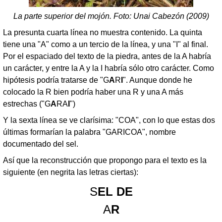
La parte superior del mojón. Foto: Unai Cabezón (2009)
La presunta cuarta línea no muestra contenido. La quinta
tiene una "A" como a un tercio de la línea, y una "I" al final.
Por el espaciado del texto de la piedra, antes de la A habría
un carácter, y entre la A y la I habría sólo otro carácter. Como
hipótesis podría tratarse de "G
A
R
I
". Aunque donde he
colocado la R bien podría haber una R y una A más
estrechas ("G
A
RA
I
")
Y la sexta línea se ve clarísima: "COA", con lo que estas dos
últimas formarían la palabra "GARICOA", nombre
documentado del sel.
Así que la reconstrucción que propongo para el texto es la
siguiente (en negrita las letras ciertas):
S
EL DE
A
R