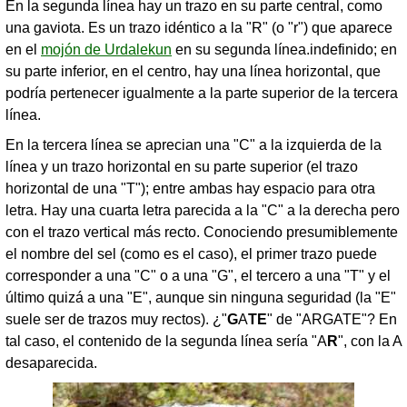
En la segunda línea hay un trazo en su parte central, como
una gaviota. Es un trazo idéntico a la "R" (o "r") que aparece
en el
mojón de Urdalekun
en su segunda línea.indefinido; en
su parte inferior, en el centro, hay una línea horizontal, que
podría pertenecer igualmente a la parte superior de la tercera
línea.
En la tercera línea se aprecian una "C" a la izquierda de la
línea y un trazo horizontal en su parte superior (el trazo
horizontal de una "T"); entre ambas hay espacio para otra
letra. Hay una cuarta letra parecida a la "C" a la derecha pero
con el trazo vertical más recto. Conociendo presumiblemente
el nombre del sel (como es el caso), el primer trazo puede
corresponder a una "C" o a una "G", el tercero a una "T" y el
último quizá a una "E", aunque sin ninguna seguridad (la "E"
suele ser de trazos muy rectos). ¿"
G
A
TE
" de "ARGATE"? En
tal caso, el contenido de la segunda línea sería "A
R
", con la A
desaparecida.