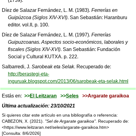
(1739).
Díez de Salazar Fernández, L. M. (1983).
Ferrerías en
Guipúzcoa (Siglos XIV-XVI)
. San Sebastián: Haranburu
editor. vol.II, p. 100.
Díez de Salazar Fernández, L. M. (1997).
Ferrerías
Guipuzcoanas. Aspectos socio-económicos, laborales y
fiscales (Siglos XIV-XVI)
. San Sebastián: Fundación
Social y Cultural KUTXA. p. 222.
Salbarredi, J.
Sarobeak eta Selak
. Recuperado de:
http://berastegi-eta-
inguruak.blogspot.com/2013/06/sarobeak-eta-selak.html
Estás en:
>>
El Leitzaran
>>
Seles
>>Argarate garaikoa
Última actualización: 23/10/2021
Si quieres citar este artículo en una bibliografía o referencia:
CABEZON, X. (2021).
"Sel de Argarate garaikoa"
. Recuperado de:
<https://www.leitzaran.net/seles/argarate-garaikoa.htm>
[Consulta: 8/6/2026]