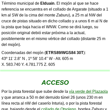
Término municipal de
Elduain
. El mojón al que se hace
referencia se encuentra en el collado de Argarate (situado a 1
km al SW de la cima del monte
Zaburu
), a 25 m al NW del
cruce de pistas situado en dicho collado y a unos 6 m al N de
la pista que baja hacia el WNW. Como se dirá luego, su
posición original debió estar próxima a la actual,
posiblemente en el mismo vértice del collado (distante 25 m
del mojón).
Coordenadas del mojón (
ETRS89/WGS84 30T
):
43º 11' 2.8" N , 1º 58' 10.4" W - Alt. 605 m
X. 583.740 Y. 4.781.775 Z. 605
ACCESO
Por la pista forestal que sube desde la
vía verde del Plazaola
y que arranca a 50 m del derruido túnel 26 (unos 230 m en
línea recta al nW del caserío Inturia), o por la pista forestal
que, bajando desde el
collado de Otsolepo
, bordea
Zaburu
y