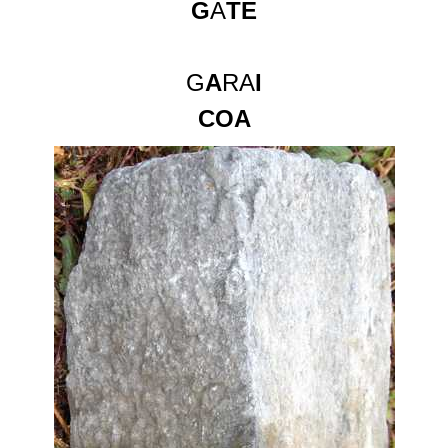
G
A
TE
G
A
RA
I
COA