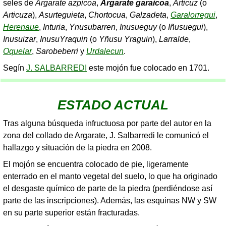
seles de
Argarate azpicoa
,
Argarate garaicoa
,
Articuz
(o
Articuza
),
Asurteguieta
,
Chortocua
,
Galzadeta
,
Garalorregui
,
Herenaue
,
Inturia
,
Ynusubarren
,
Inusueguy
(o
Iñusuegui
),
Inusuizar
,
InusuYraquin
(o
Yñusu Yraguin
),
Larralde
,
Oquelar
,
Sarobeberri
y
Urdalecun
.
Segín
J. SALBARREDI
este mojón fue colocado en 1701.
ESTADO ACTUAL
Tras alguna búsqueda infructuosa por parte del autor en la
zona del collado de Argarate, J. Salbarredi le comunicó el
hallazgo y situación de la piedra en 2008.
El mojón se encuentra colocado de pie, ligeramente
enterrado en el manto vegetal del suelo, lo que ha originado
el desgaste químico de parte de la piedra (perdiéndose así
parte de las inscripciones). Además, las esquinas NW y SW
en su parte superior están fracturadas.