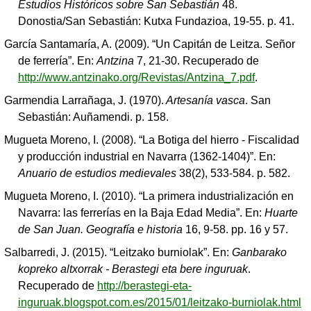
Estudios Históricos sobre San Sebastián
48.
Donostia/San Sebastián: Kutxa Fundazioa, 19-55. p. 41.
García Santamaría, A. (2009). “Un Capitán de Leitza. Señor
de ferrería”. En:
Antzina
7, 21-30. Recuperado de
http://www.antzinako.org/Revistas/Antzina_7.pdf
.
Garmendia Larrañaga, J. (1970).
Artesanía vasca
. San
Sebastián: Auñamendi. p. 158.
Mugueta Moreno, I. (2008). “La Botiga del hierro - Fiscalidad
y producción industrial en Navarra (1362-1404)”. En:
Anuario de estudios medievales
38(2), 533-584. p. 582.
Mugueta Moreno, I. (2010). “La primera industrialización en
Navarra: las ferrerías en la Baja Edad Media”. En:
Huarte
de San Juan. Geografía e historia
16, 9-58. pp. 16 y 57.
Salbarredi, J. (2015). “Leitzako burniolak”. En:
Ganbarako
kopreko altxorrak - Berastegi eta bere inguruak
.
Recuperado de
http://berastegi-eta-
inguruak.blogspot.com.es/2015/01/leitzako-burniolak.html