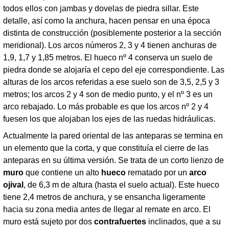
todos ellos con jambas y dovelas de piedra sillar. Este
detalle, así como la anchura, hacen pensar en una época
distinta de construcción (posiblemente posterior a la sección
meridional). Los arcos números 2, 3 y 4 tienen anchuras de
1,9, 1,7 y 1,85 metros. El hueco nº 4 conserva un suelo de
piedra donde se alojaría el cepo del eje correspondiente. Las
alturas de los arcos referidas a ese suelo son de 3,5, 2,5 y 3
metros; los arcos 2 y 4 son de medio punto, y el nº 3 es un
arco rebajado. Lo más probable es que los arcos nº 2 y 4
fuesen los que alojaban los ejes de las ruedas hidráulicas.
Actualmente la pared oriental de las anteparas se termina en
un elemento que la corta, y que constituía el cierre de las
anteparas en su última versión. Se trata de un corto lienzo de
muro
que contiene un alto
hueco
rematado por un
arco
ojival
, de 6,3 m de altura (hasta el suelo actual). Este hueco
tiene 2,4 metros de anchura, y se ensancha ligeramente
hacia su zona media antes de llegar al remate en arco. El
muro está sujeto por dos
contrafuertes
inclinados, que a su