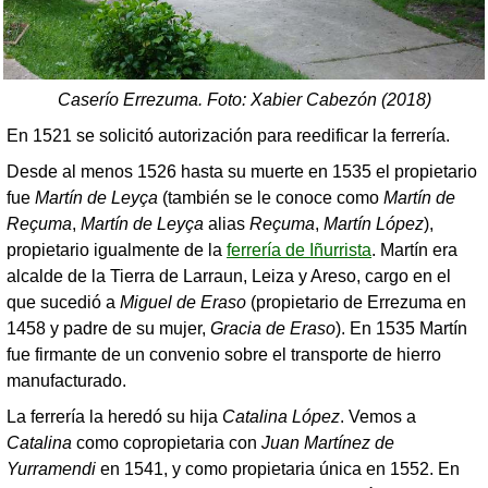
Caserío Errezuma. Foto:
Xabier Cabezón (2018)
En 1521 se solicitó autorización para reedificar la ferrería.
Desde al menos 1526 hasta su muerte en 1535 el propietario
fue
Martín de Leyça
(también se le conoce como
Martín de
Reçuma
,
Martín de Leyça
alias
Reçuma
,
Martín López
),
propietario igualmente de la
ferrería de Iñurrista
. Martín era
alcalde de la Tierra de Larraun, Leiza y Areso, cargo en el
que sucedió a
Miguel de Eraso
(propietario de Errezuma en
1458 y padre de su mujer,
Gracia de Eraso
). En 1535 Martín
fue firmante de un convenio sobre el transporte de hierro
manufacturado.
La ferrería la heredó su hija
Catalina López
. Vemos a
Catalina
como copropietaria con
Juan Martínez de
Yurramendi
en 1541, y como propietaria única en 1552. En