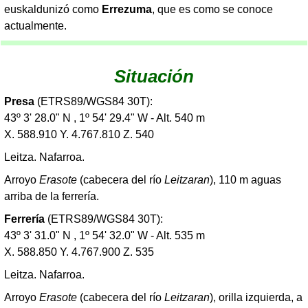
euskaldunizó como
Errezuma
, que es como se conoce
actualmente.
Situación
Presa
(ETRS89/WGS84 30T):
43º 3' 28.0" N , 1º 54' 29.4" W - Alt. 540 m
X. 588.910 Y. 4.767.810 Z. 540
Leitza. Nafarroa.
Arroyo
Erasote
(cabecera del río
Leitzaran
), 110 m aguas
arriba de la ferrería.
Ferrería
(ETRS89/WGS84 30T):
43º 3' 31.0" N , 1º 54' 32.0" W - Alt. 535 m
X. 588.850 Y. 4.767.900 Z. 535
Leitza. Nafarroa.
Arroyo
Erasote
(cabecera del río
Leitzaran
), orilla izquierda, a