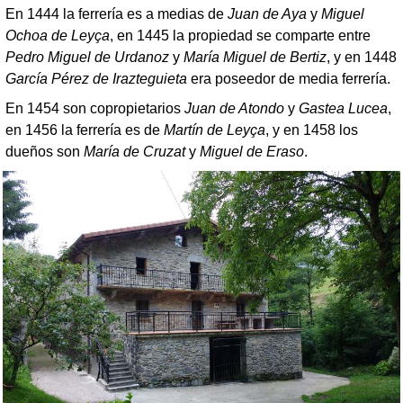
En 1444 la ferrería es a medias de
Juan de Aya
y
Miguel
Ochoa de Leyça
, en 1445 la propiedad se comparte entre
Pedro Miguel de Urdanoz
y
María Miguel de Bertiz
, y en 1448
García Pérez de Irazteguieta
era poseedor de media ferrería.
En 1454 son copropietarios
Juan de Atondo
y
Gastea Lucea
,
en 1456 la ferrería es de
Martín de Leyça
, y en 1458 los
dueños son
María de Cruzat
y
Miguel de Eraso
.