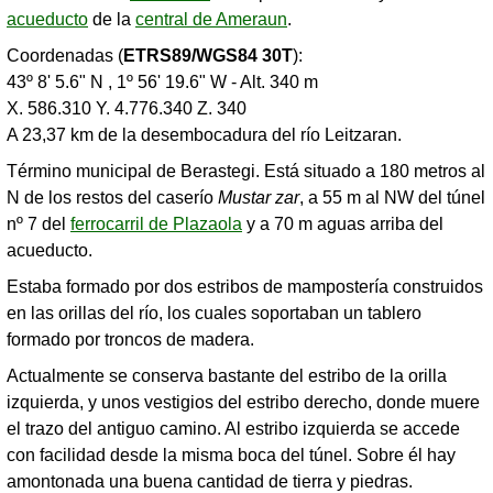
acueducto
de la
central de Ameraun
.
Coordenadas (
ETRS89/WGS84 30T
):
43º 8' 5.6" N , 1º 56' 19.6" W - Alt. 340 m
X. 586.310 Y. 4.776.340 Z. 340
A 23,37 km de la desembocadura del río Leitzaran.
Término municipal de Berastegi. Está situado a 180 metros al
N de los restos del caserío
Mustar zar
, a 55 m al NW del túnel
nº 7 del
ferrocarril de Plazaola
y a 70 m aguas arriba del
acueducto.
Estaba formado por dos estribos de mampostería construidos
en las orillas del río, los cuales soportaban un tablero
formado por troncos de madera.
Actualmente se conserva bastante del estribo de la orilla
izquierda, y unos vestigios del estribo derecho, donde muere
el trazo del antiguo camino. Al estribo izquierda se accede
con facilidad desde la misma boca del túnel. Sobre él hay
amontonada una buena cantidad de tierra y piedras.