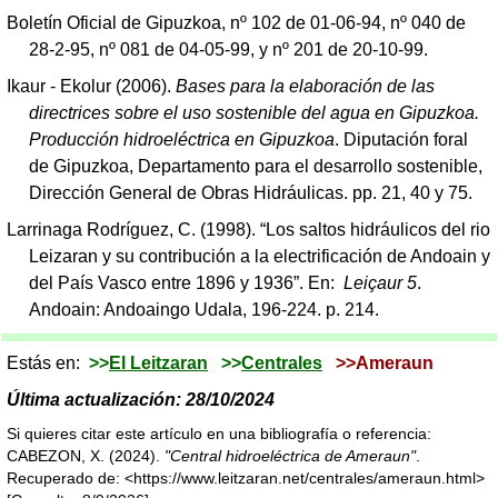
Boletín Oficial de Gipuzkoa, nº 102 de 01-06-94, nº 040 de
28-2-95, nº 081 de 04-05-99, y nº 201 de 20-10-99.
Ikaur - Ekolur (2006).
Bases para la elaboración de las
directrices sobre el uso sostenible del agua en Gipuzkoa.
Producción hidroeléctrica en Gipuzkoa
. Diputación foral
de Gipuzkoa, Departamento para el desarrollo sostenible,
Dirección General de Obras Hidráulicas. pp. 21, 40 y 75.
Larrinaga Rodríguez, C. (1998). “Los saltos hidráulicos del rio
Leizaran y su contribución a la electrificación de Andoain y
del País Vasco entre 1896 y 1936”. En:
Leiçaur 5
.
Andoain: Andoaingo Udala, 196-224. p. 214.
Estás en:
>>
El Leitzaran
>>
Centrales
>>Ameraun
Última actualización: 28/10/2024
Si quieres citar este artículo en una bibliografía o referencia:
CABEZON, X. (2024).
"Central hidroeléctrica de Ameraun"
.
Recuperado de: <https://www.leitzaran.net/centrales/ameraun.html>