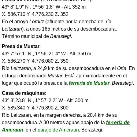
43º 8' 1.9" N , 1º 56' 1.8" W - Alt. 352 m
X. 586.710 Y. 4.776.230 Z. 352
En el arroyo
Lorditz
(afluente por la derecha del río
Leitzaran
), a unos 165 metros de su desembocadura.
Término municipal de
Berastegi
.
Presa de Mustar
:
43º 7' 57.1" N , 1º 56' 21.4" W - Alt. 350 m
X. 586.270 Y. 4.776.080 Z. 350
Río
Leitzaran
, a 24,9 km de su desembocadura en el
Oria
. En
el lugar denominado
Mustar
. Está aproximadamente en el
lugar que ocupó la presa de la
ferrería de Mustar
.
Berastegi
.
Casa de máquinas
:
43º 8' 23.8" N , 1º 57' 2.2" W - Alt. 300 m
X. 585.340 Y. 4.776.890 Z. 300
Río Leitzaran, en la margen derecha, a 20,4 km de su
desembocadura. A 30 metros aguas abajo de la
ferrería de
Ameraun
, en el
paraje de Ameraun
. Berastegi.