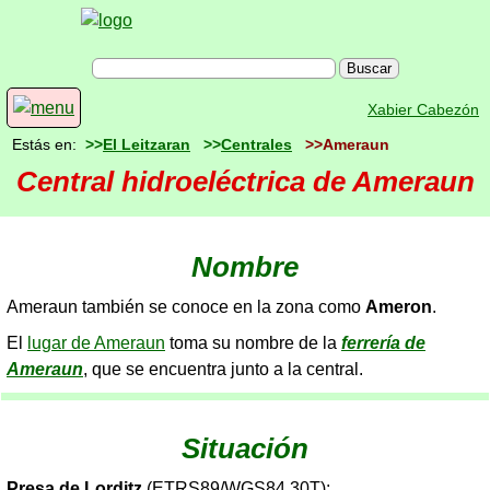
Xabier Cabezón
Estás en:
>>
El Leitzaran
>>
Centrales
>>Ameraun
Central hidroeléctrica de Ameraun
Nombre
Ameraun también se conoce en la zona como
Ameron
.
El
lugar de Ameraun
toma su nombre de la
ferrería de
Ameraun
, que se encuentra junto a la central.
Situación
Presa de Lorditz
(ETRS89/WGS84 30T):