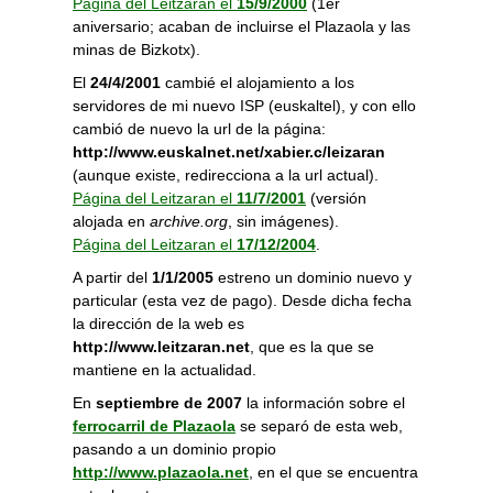
Página del Leitzaran el
15/9/2000
(1er
aniversario; acaban de incluirse el Plazaola y las
minas de Bizkotx).
El
24/4/2001
cambié el alojamiento a los
servidores de mi nuevo ISP (euskaltel), y con ello
cambió de nuevo la url de la página:
http://www.euskalnet.net/xabier.c/leizaran
(aunque existe, redirecciona a la url actual).
Página del Leitzaran el
11/7/2001
(versión
alojada en
archive.org
, sin imágenes).
Página del Leitzaran el
17/12/2004
.
A partir del
1/1/2005
estreno un dominio nuevo y
particular (esta vez de pago). Desde dicha fecha
la dirección de la web es
http://www.leitzaran.net
, que es la que se
mantiene en la actualidad.
En
septiembre de 2007
la información sobre el
ferrocarril de Plazaola
se separó de esta web,
pasando a un dominio propio
http://www.plazaola.net
, en el que se encuentra