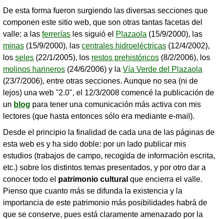
De esta forma fueron surgiendo las diversas secciones que
componen este sitio web, que son otras tantas facetas del
valle: a las
ferrerías
les siguió el
Plazaola
(15/9/2000), las
minas
(15/9/2000), las
centrales hidroeléctricas
(12/4/2002),
los
seles
(22/1/2005), los
restos prehistóricos
(8/2/2006), los
molinos harineros
(24/6/2006) y la
Vía Verde del Plazaola
(23/7/2006), entre otras secciones. Aunque no sea (ni de
lejos) una web "2.0", el 12/3/2008 comencé la publicación de
un
blog
para tener una comunicación más activa con mis
lectores (que hasta entonces sólo era mediante e-mail).
Desde el principio la finalidad de cada una de las páginas de
esta web es y ha sido doble: por un lado publicar mis
estudios (trabajos de campo, recogida de información escrita,
etc.) sobre los distintos temas presentados, y por otro dar a
conocer todo el
patrimonio cultural
que encierra el valle.
Pienso que cuanto más se difunda la existencia y la
importancia de este patrimonio más posibilidades habrá de
que se conserve, pues está claramente amenazado por la