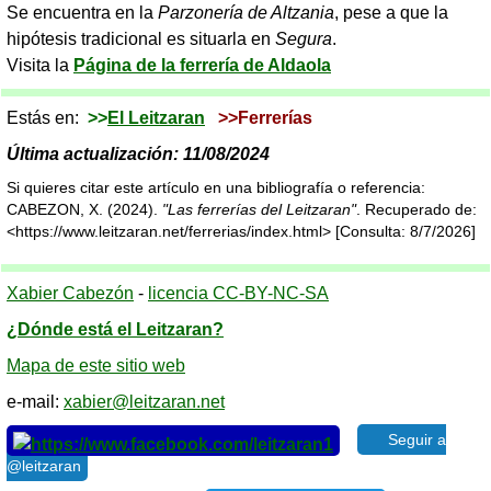
Se encuentra en la
Parzonería de Altzania
, pese a que la
hipótesis tradicional es situarla en
Segura
.
Visita la
Página de la ferrería de Aldaola
Estás en:
>>
El Leitzaran
>>Ferrerías
Última actualización: 11/08/2024
Si quieres citar este artículo en una bibliografía o referencia:
CABEZON, X. (2024).
"Las ferrerías del Leitzaran"
. Recuperado de:
<https://www.leitzaran.net/ferrerias/index.html> [Consulta: 8/7/2026]
Xabier Cabezón
-
licencia CC-BY-NC-SA
¿Dónde está el Leitzaran?
Mapa de este sitio web
e-mail:
xabier@leitzaran.net
Seguir a
@leitzaran