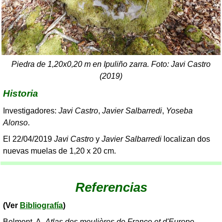
Piedra de 1,20x0,20 m en Ipuliño zarra. Foto: Javi Castro
(2019)
Historia
Investigadores:
Javi Castro
,
Javier Salbarredi
,
Yoseba
Alonso
.
El 22/04/2019
Javi Castro
y
Javier Salbarredi
localizan dos
nuevas muelas de 1,20 x 20 cm.
Referencias
(Ver
Bibliografía
)
Belmont, A.
Atlas des meulières de France et d'Europe
.