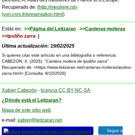
Recuperado de: (
http://meuliere.ish-
lyon.cnrs.fr/presentation.html
)
Estás en:
>>
Página del Leitzaran
>>
Canteras moleras
>>Ipuliño zarra
|
Última actualización: 19/02/2025
Si quieres citar este artículo en una bibliografía o referencia:
CABEZON, X. (2025).
"Cantera molera de Ipuliño zarra"
.
Recuperado de: <https://www.leitzaran.net/canteras-moleras/ipulino-
zarra.html> [Consulta: 8/10/2026]
Xabier Cabezón
-
licencia CC-BY-NC-SA
¿Dónde está el Leitzaran?
Mapa de este sitio web
e-mail:
xabier@leitzaran.net
Seguir a