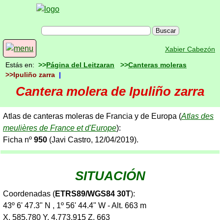
Xabier Cabezón
Estás en:
>>
Página del Leitzaran
>>
Canteras moleras
>>Ipuliño zarra
|
Cantera molera de Ipuliño zarra
Atlas de canteras moleras de Francia y de Europa (
Atlas des
meulières de France et d'Europe
):
Ficha nº
950
(Javi Castro, 12/04/2019).
SITUACIÓN
Coordenadas (
ETRS89/WGS84 30T
):
43º 6' 47.3" N , 1º 56' 44.4" W - Alt. 663 m
X. 585.780 Y. 4.773.915 Z. 663